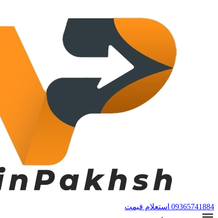
09365741884
استعلام قیمت