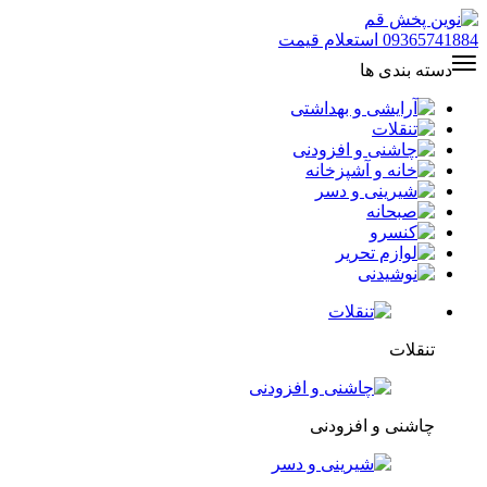
09365741884
استعلام قیمت
دسته بندی ها
تنقلات
چاشنی و افزودنی