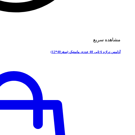
مشاهده سریع
آدامس دراژه 6 تایی 40 عددی ماستیک (سقز40*12)