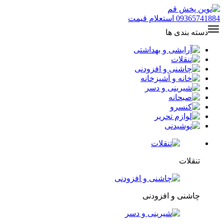
09365741884
استعلام قیمت
دسته بندی ها
تنقلات
چاشنی و افزودنی