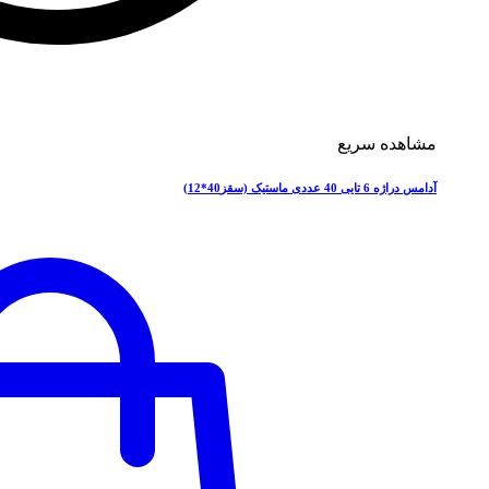
مشاهده سریع
آدامس دراژه 6 تایی 40 عددی ماستیک (سقز40*12)