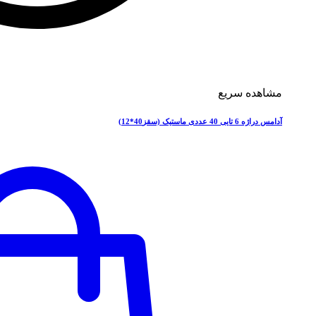
مشاهده سریع
آدامس دراژه 6 تایی 40 عددی ماستیک (سقز40*12)