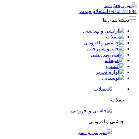
09365741884
استعلام قیمت
دسته بندی ها
تنقلات
چاشنی و افزودنی