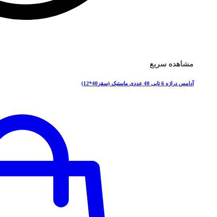
مشاهده سریع
آدامس دراژه 6 تایی 40 عددی ماستیک (سقز40*12)