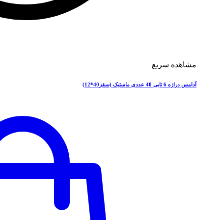
مشاهده سریع
آدامس دراژه 6 تایی 40 عددی ماستیک (سقز40*12)