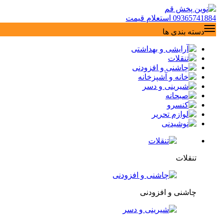
09365741884
استعلام قیمت
دسته بندی ها
تنقلات
چاشنی و افزودنی