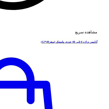
مشاهده سریع
آدامس دراژه 6 تایی 40 عددی ماستیک (سقز40*12)