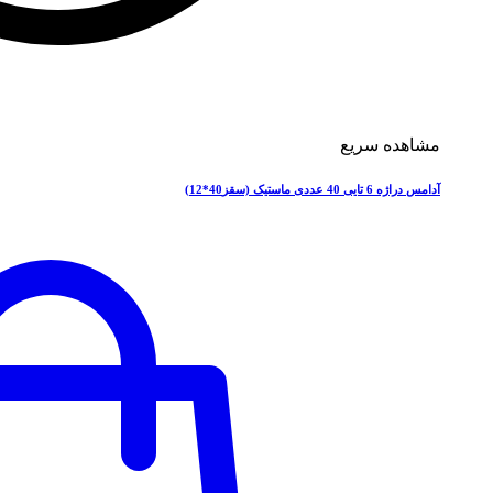
مشاهده سریع
آدامس دراژه 6 تایی 40 عددی ماستیک (سقز40*12)