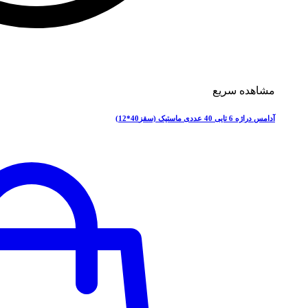
مشاهده سریع
آدامس دراژه 6 تایی 40 عددی ماستیک (سقز40*12)