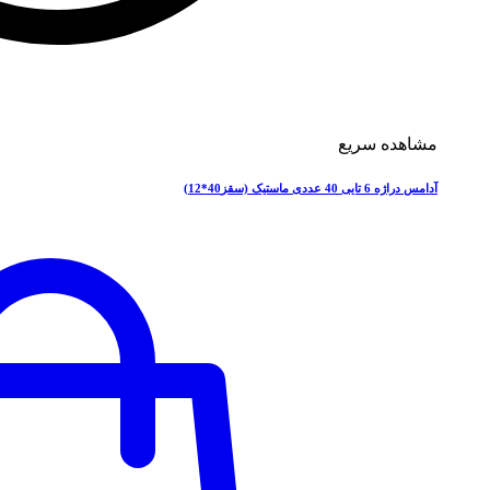
مشاهده سریع
آدامس دراژه 6 تایی 40 عددی ماستیک (سقز40*12)