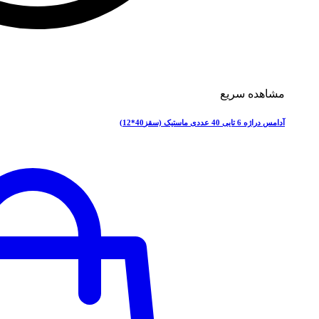
مشاهده سریع
آدامس دراژه 6 تایی 40 عددی ماستیک (سقز40*12)