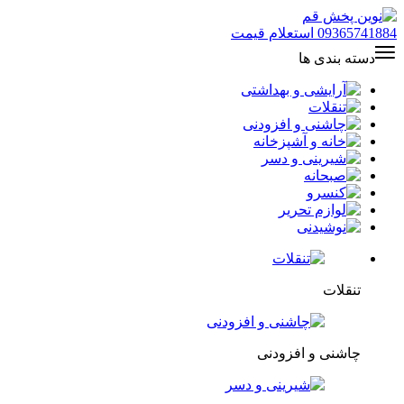
09365741884
استعلام قیمت
دسته بندی ها
تنقلات
چاشنی و افزودنی