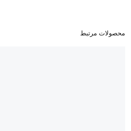
محصولات مرتبط
کراکر چوب شور 30 گرم شیرین عسل
فندق شیرین عسل
اطلاعات بیشتر
اطلاعات بیشتر