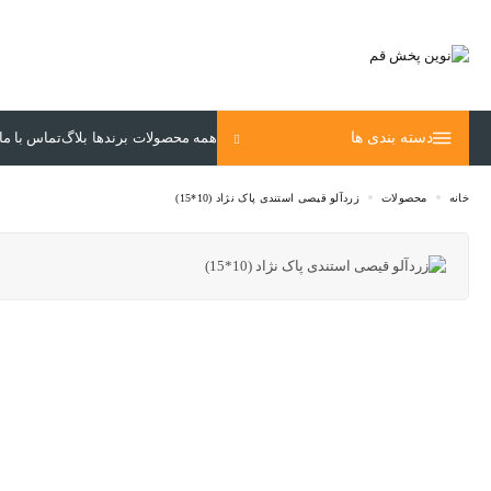
دسته بندی ها
خانه
محصولات
زردآلو قیصی استندی پاک نژاد (10*15)