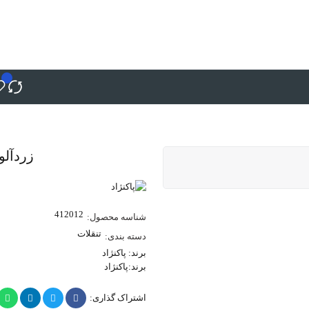
زردآلو
412012
شناسه محصول:
تنقلات
دسته بندی:
برند:
پاکنژاد
برند:
پاکنژاد
اشتراک گذاری: