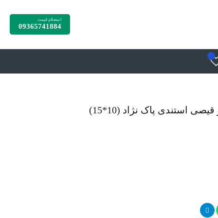
استعلام قیمت
09365741884
 قیصی استندی پاک نژاد (10*15)