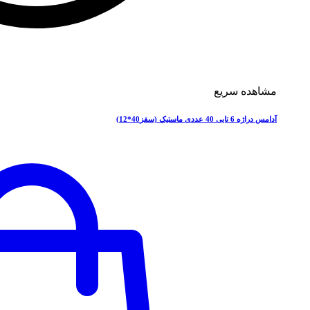
مشاهده سریع
آدامس دراژه 6 تایی 40 عددی ماستیک (سقز40*12)