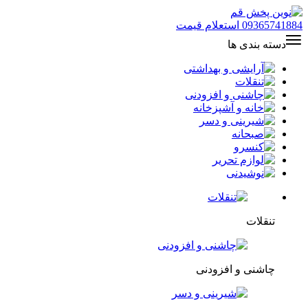
09365741884
استعلام قیمت
دسته بندی ها
تنقلات
چاشنی و افزودنی