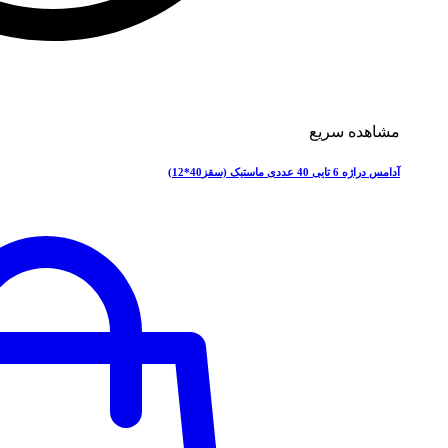
مشاهده سریع
آدامس دراژه 6 تایی 40 عددی ماستیک (سقز40*12)