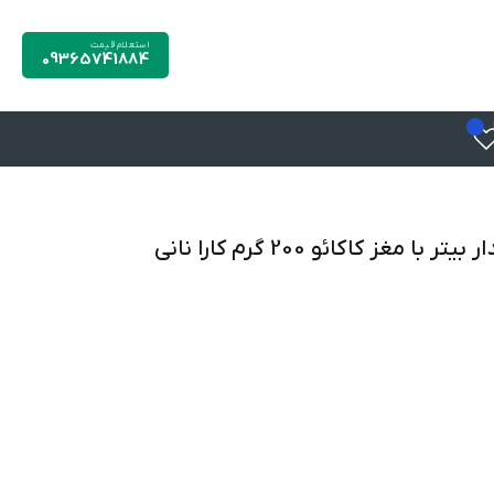
استعلام قیمت
09365741884
 با مغز کاکائو 200 گرم کارا نانی